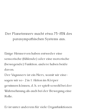
Der Planetennerv macht etwa 75-85% des 
parasympathischen Systems aus.
Einige Hirnnerven haben entweder eine 
sensorische (fühlende) oder eine motorische 
(bewegende) Funktion. andere haben beide 
davon.
Der Vagusnerv ist ein Nerv, womit wir eine- 
sagen wir so- 2 in 1 Aktion im Körper 
gewinnen können, d. h. er spielt sowohl bei der 
Wahrnehmung als auch bei der Bewegung eine 
Rolle.
Er ist unter anderem für viele Organfunktionen 