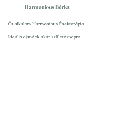
Harmonious Bérlet
Öt alkalom Harmonious Énekterápia.
-
Ideális ajándék akár születésnapra,
karácsonyra.
5X 60 perc
200 €
04
Harmonious Vagus Bérlet
Öt alkalom Harmonious Énekterápia
Vagus kezeléssel.