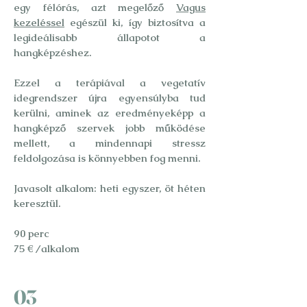
egy félórás, azt megelőző
Vagus
kezeléssel
egészül ki, így biztosítva a
legideálisabb állapotot a
hangképzéshez.
Ezzel a terápiával a vegetatív
idegrendszer újra egyensúlyba tud
kerülni, aminek az eredményeképp a
hangképző szervek jobb működése
mellett, a mindennapi stressz
feldolgozása is könnyebben fog menni.
Javasolt alkalom: heti egyszer, öt héten
keresztül.
90 perc
75 € /alkalom
03