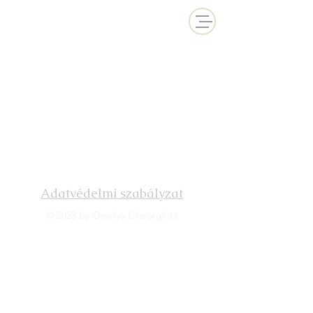
Adatvédelmi szabályzat
© 2023 by Orsolya Gheorghita