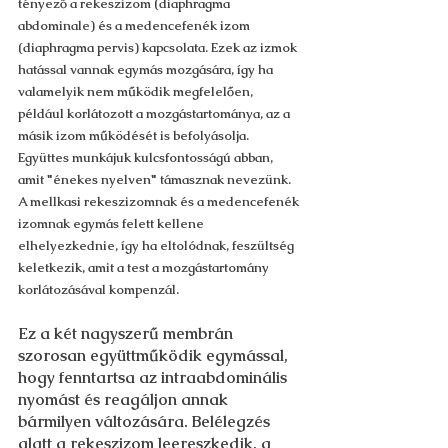
tényező a rekeszizom (diaphragma 
abdominale) és a medencefenék izom 
(diaphragma pervis) kapcsolata. Ezek az izmok 
hatással vannak egymás mozgására, így ha 
valamelyik nem működik megfelelően, 
például korlátozott a mozgástartománya, az a 
másik izom működését is befolyásolja. 
Együttes munkájuk kulcsfontosságú abban, 
amit "énekes nyelven" támasznak nevezünk. 
A mellkasi rekeszizomnak és a medencefenék 
izomnak egymás felett kellene 
elhelyezkednie, így ha eltolódnak, feszültség 
keletkezik, amit a test a mozgástartomány 
korlátozásával kompenzál.
Ez a két nagyszerű membrán 
szorosan együttműködik egymással, 
hogy fenntartsa az intraabdominális 
nyomást és reagáljon annak 
bármilyen változására. Belélegzés 
alatt a rekeszizom leereszkedik, a 