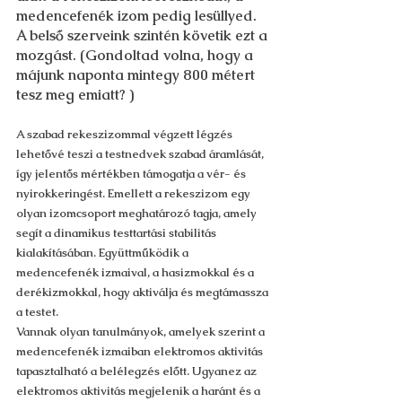
medencefenék izom pedig lesüllyed. 
A belső szerveink szintén követik ezt a 
mozgást. (Gondoltad volna, hogy a 
májunk naponta mintegy 800 métert 
tesz meg emiatt? ) 
A szabad rekeszizommal végzett légzés 
lehetővé teszi a testnedvek szabad áramlását, 
így jelentős mértékben támogatja a vér- és 
nyirokkeringést. Emellett a rekeszizom egy 
olyan izomcsoport meghatározó tagja, amely 
segít a dinamikus testtartási stabilitás 
kialakításában. Együttműködik a 
medencefenék izmaival, a hasizmokkal és a 
derékizmokkal, hogy aktiválja és megtámassza 
a testet.
Vannak olyan tanulmányok, amelyek szerint a 
medencefenék izmaiban elektromos aktivitás 
tapasztalható a belélegzés előtt. Ugyanez az 
elektromos aktivitás megjelenik a haránt és a 