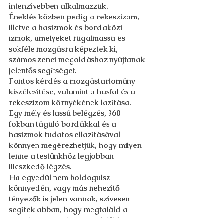
intenzívebben alkalmazzuk.
Éneklés közben pedig a rekeszizom, 
illetve a hasizmok és bordaközi 
izmok, amelyeket rugalmassá és 
sokféle mozgásra képeztek ki, 
számos zenei megoldáshoz nyújtanak 
jelentős segítséget.
Fontos kérdés a mozgástartomány 
kiszélesítése, valamint a hasfal és a 
rekeszizom környékének lazítása. 
Egy mély és lassú belégzés, 360 
fokban táguló bordákkal és a 
hasizmok tudatos ellazításával 
könnyen megérezhetjük, hogy milyen 
lenne a testünkhöz legjobban 
illeszkedő légzés.
Ha egyedül nem boldogulsz 
könnyedén, vagy más nehezítő 
tényezők is jelen vannak, szívesen 
segítek abban, hogy megtaláld a 