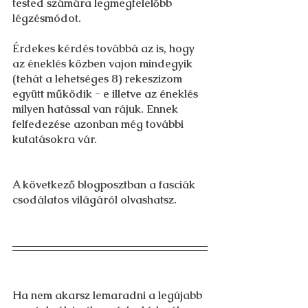
tested számára legmegfelelőbb 
légzésmódot.
Érdekes kérdés továbbá az is, hogy 
az éneklés közben vajon mindegyik 
(tehát a lehetséges 8) rekeszizom 
együtt működik - e illetve az éneklés 
milyen hatással van rájuk. Ennek 
felfedezése azonban még további 
kutatásokra vár. 
A következő blogposztban a fasciák 
csodálatos világáról olvashatsz. 
Ha nem akarsz lemaradni a legújabb 